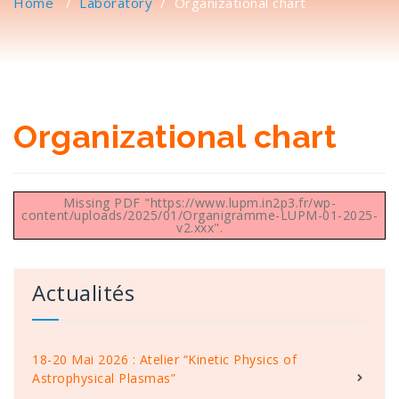
Home
/
Laboratory
/
Organizational chart
Organizational chart
Missing PDF "https://www.lupm.in2p3.fr/wp-
content/uploads/2025/01/Organigramme-LUPM-01-2025-
v2.xxx".
Actualités
18-20 Mai 2026 : Atelier “Kinetic Physics of
Astrophysical Plasmas”