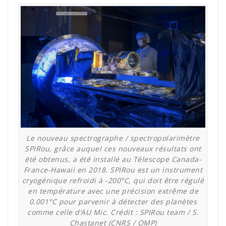
Le nouveau spectrographe / spectropolarimètre
SPIRou, grâce auquel ces nouveaux résultats ont
été obtenus, a été installé au Télescope Canada-
France-Hawaii en 2018. SPIRou est un instrument
cryogénique refroidi à -200°C, qui doit être régulé
en température avec une précision extrême de
0.001°C pour parvenir à détecter des planètes
comme celle d’AU Mic. Crédit : SPIRou team / S.
Chastanet (CNRS / OMP)