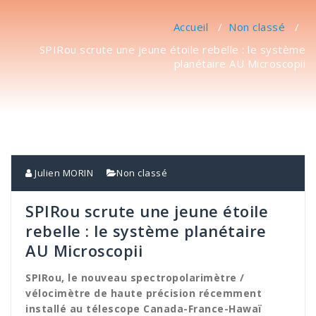
Accueil
/
Non classé
/
SPIRou scrute une jeune étoile rebelle : le système
planétaire AU Microscopii
Julien MORIN
Non classé
SPIRou scrute une jeune étoile
rebelle : le système planétaire
AU Microscopii
SPIRou, le nouveau spectropolarimètre /
vélocimètre de haute précision récemment
installé au télescope Canada-France-Hawaï